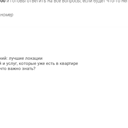
.00
и готовы ответить на все вопросы, если будет что-то н
 номер
аний: лучшие локации
 и услуг, которые уже есть в квартире
что важно знать?