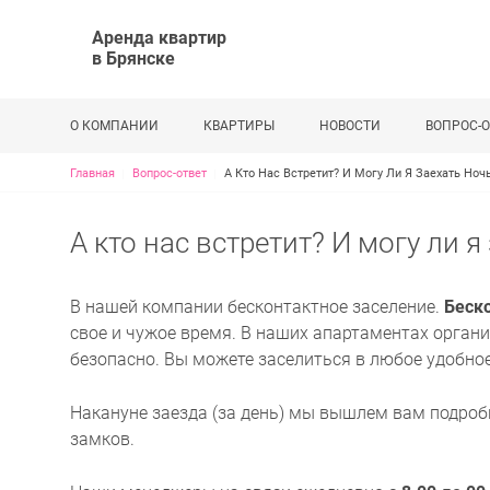
Аренда квартир
в Брянске
О КОМПАНИИ
КВАРТИРЫ
НОВОСТИ
ВОПРОС-О
Строка навигации
Главная
Вопрос-ответ
А Кто Нас Встретит? И Могу Ли Я Заехать Ноч
А кто нас встретит? И могу ли 
В нашей компании бесконтактное заселение.
Беск
свое и чужое время. В наших апартаментах органи
безопасно. Вы можете заселиться в любое удобное
Накануне заезда (за день) мы вышлем вам подроб
замков.